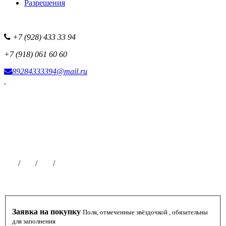
Разрешения
+7 (928) 433 33 94
+7 (918) 061 60 60
89284333394@mail.ru
Фотоисточник сайта
Наша рекламная сеть
Все наши проекты
Партнерская программа
Размещение рекламы
Публикации на сайте
Чат
/
ВК
/
ОК
/
ТГ
Заявка на покупку
Поля, отмеченные звёздочкой , обязательны
для заполнения