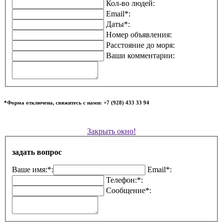
Кол-во людей:
Email*:
Даты*:
Номер объявления:
Расстояние до моря:
Ваши комментарии:
*Форма отключена, свяжитесь с нами: +7 (928) 433 33 94
Закрыть окно!
задать вопрос
Ваше имя:*:
Email*:
Телефон:*:
Сообщение*: