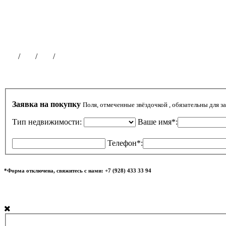
Партнерская программа
Размещение рекламы
Публикации на сайте
Чат
/
ВК
/
ОК
/
ТГ
Заявка на покупку
Поля, отмеченные звёздочкой , обязательны для з
Тип недвижимости:
Ваше имя*:
Телефон*:
*Форма отключена, свяжитесь с нами: +7 (928) 433 33 94