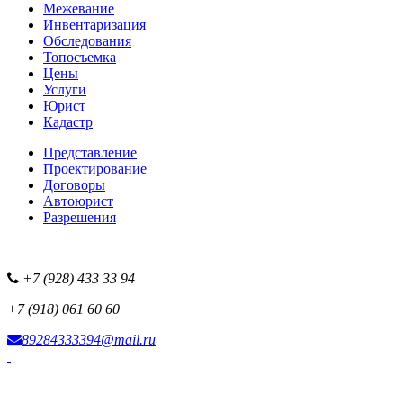
Межевание
Инвентаризация
Обследования
Топосъемка
Цены
Услуги
Юрист
Кадастр
Представление
Проектирование
Договоры
Автоюрист
Разрешения
+7 (928) 433 33 94
+7 (918) 061 60 60
89284333394@mail.ru
Фотоисточник сайта
Наша рекламная сеть
Все наши проекты