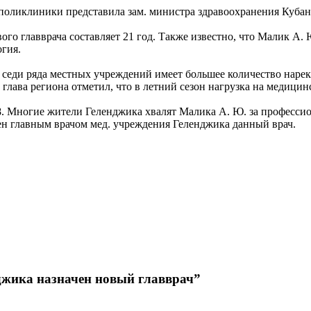
поликлиники представила зам. министра здравоохранения Кубан
ого главврача составляет 21 год. Также известно, что Малик А
огия.
а седи ряда местных учреждений имеет большее количество наре
глава региона отметил, что в летний сезон нагрузка на медицин
.8. Многие жители Геленджика хвалят Малика А. Ю. за професси
ачен главным врачом мед. учреждения Геленджика данный врач.
джика назначен новый главврач”