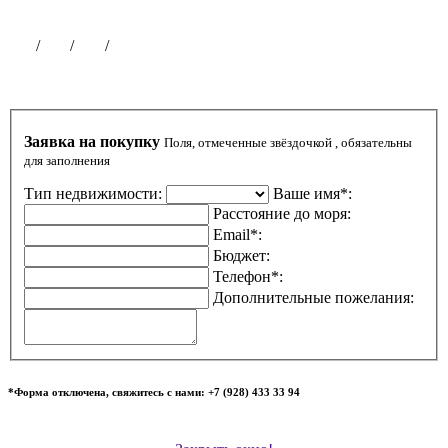
Публикации на сайте
Чат
/
ВК
/
ОК
/
ТГ
Заявка на покупку
Поля, отмеченные звёздочкой , обязательны
для заполнения
Тип недвижимости:
Ваше имя*:
Расстояние до моря:
Email*:
Бюджет:
Телефон*:
Дополнительные пожелания:
*Форма отключена, свяжитесь с нами: +7 (928) 433 33 94