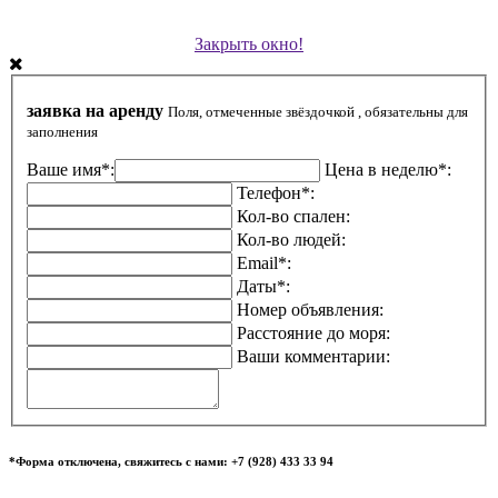
Закрыть окно!
заявка на аренду
Поля, отмеченные звёздочкой , обязательны для
заполнения
Ваше имя*:
Цена в неделю*:
Телефон*:
Кол-во спален:
Кол-во людей:
Email*:
Даты*:
Номер объявления:
Расстояние до моря:
Ваши комментарии:
*Форма отключена, свяжитесь с нами: +7 (928) 433 33 94