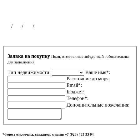
Партнерская программа
Размещение рекламы
Публикации на сайте
Чат
/
ВК
/
ОК
/
ТГ
Заявка на покупку
Поля, отмеченные звёздочкой , обязательны
для заполнения
Тип недвижимости:
Ваше имя*:
Расстояние до моря:
Email*:
Бюджет:
Телефон*:
Дополнительные пожелания:
*Форма отключена, свяжитесь с нами: +7 (928) 433 33 94