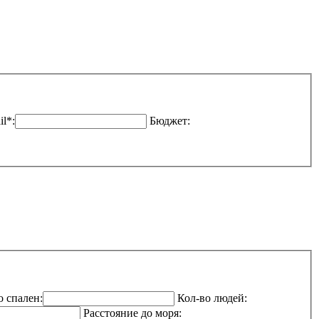
l*:
Бюджет:
о спален:
Кол-во людей:
Расстояние до моря: