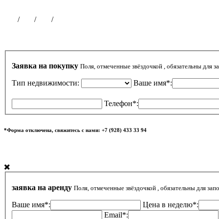
Публикации на сайте
Чат
/
ВК
/
ОК
/
ТГ
Заявка на покупку
Поля, отмеченные звёздочкой , обязательны для з
Тип недвижимости:
Ваше имя*:
Телефон*:
*Форма отключена, свяжитесь с нами: +7 (928) 433 33 94
заявка на аренду
Поля, отмеченные звёздочкой , обязательны для зап
Ваше имя*:
Цена в неделю*:
Email*: