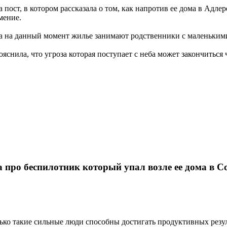
 пост, в котором рассказала о том, как напротив ее дома в Адле
мение.
, а на данный момент жилье занимают родственники с маленьким
ила, что угроза которая поступает с неба может закончиться ч
 про беспилотник который упал возле ее дома в С
ько такие сильные люди способны достигать продуктивных резуль