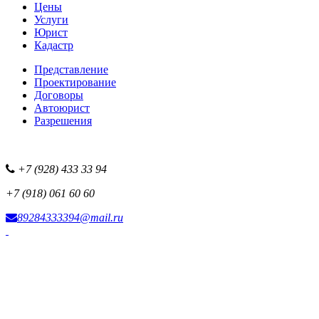
Цены
Услуги
Юрист
Кадастр
Представление
Проектирование
Договоры
Автоюрист
Разрешения
+7 (928) 433 33 94
+7 (918) 061 60 60
89284333394@mail.ru
Фотоисточник сайта
Наша рекламная сеть
Все наши проекты
Партнерская программа
Размещение рекламы