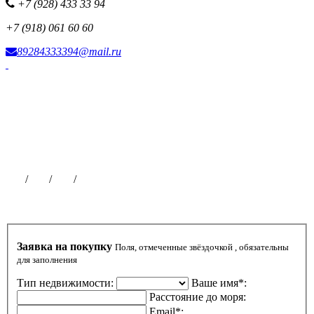
+7 (928) 433 33 94
+7 (918) 061 60 60
89284333394@mail.ru
Фотоисточник сайта
Наша рекламная сеть
Все наши проекты
Партнерская программа
Размещение рекламы
Публикации на сайте
Чат
/
ВК
/
ОК
/
ТГ
Заявка на покупку
Поля, отмеченные звёздочкой , обязательны
для заполнения
Тип недвижимости:
Ваше имя*:
Расстояние до моря:
Email*: