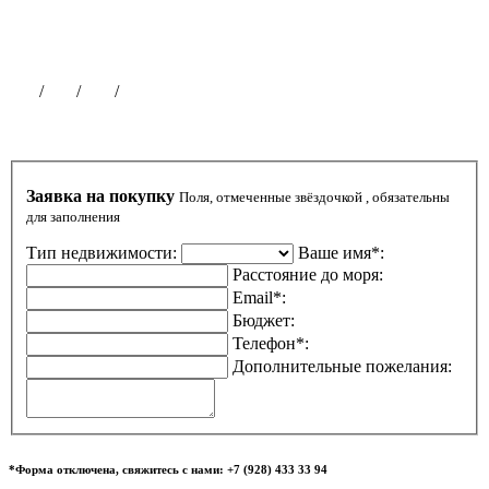
Партнерская программа
Размещение рекламы
Публикации на сайте
Чат
/
ВК
/
ОК
/
ТГ
Заявка на покупку
Поля, отмеченные звёздочкой , обязательны
для заполнения
Тип недвижимости:
Ваше имя*:
Расстояние до моря:
Email*:
Бюджет:
Телефон*:
Дополнительные пожелания:
*Форма отключена, свяжитесь с нами: +7 (928) 433 33 94