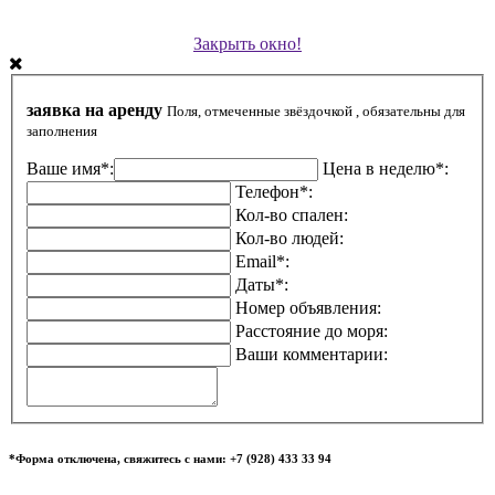
Закрыть окно!
заявка на аренду
Поля, отмеченные звёздочкой , обязательны для
заполнения
Ваше имя*:
Цена в неделю*:
Телефон*:
Кол-во спален:
Кол-во людей:
Email*:
Даты*:
Номер объявления:
Расстояние до моря:
Ваши комментарии:
*Форма отключена, свяжитесь с нами: +7 (928) 433 33 94