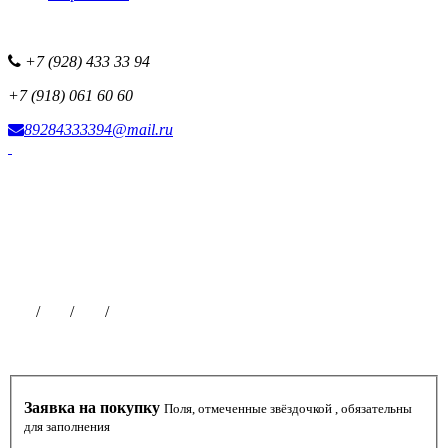
+7 (928) 433 33 94
+7 (918) 061 60 60
89284333394@mail.ru
Фотоисточник сайта
Наша рекламная сеть
Все наши проекты
Партнерская программа
Размещение рекламы
Публикации на сайте
Чат
/
ВК
/
ОК
/
ТГ
Заявка на покупку
Поля, отмеченные звёздочкой , обязательны
для заполнения