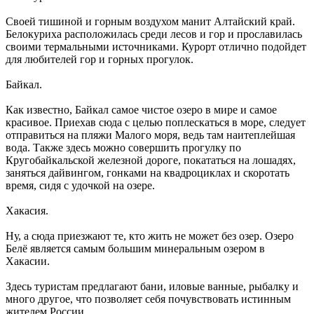
Своей тишиной и горным воздухом манит Алтайский край.
Белокуриха расположилась среди лесов и гор и прославилась
своими термальными источниками. Курорт отлично подойдет
для любителей гор и горных прогулок.
Байкал.
Как известно, Байкал самое чистое озеро в мире и самое
красивое. Приехав сюда с целью поплескаться в море, следует
отправиться на пляжи Малого моря, ведь там наитеплейшая
вода. Также здесь можно совершить прогулку по
Кругобайкальской железной дороге, покататься на лошадях,
заняться дайвингом, гонками на квадроциклах и скоротать
время, сидя с удочкой на озере.
Хакасия.
Ну, а сюда приезжают те, кто жить не может без озер. Озеро
Белё является самым большим минеральным озером в
Хакасии.
Здесь туристам предлагают бани, иловые ванные, рыбалку и
много другое, что позволяет себя почувствовать истинным
жителем России.