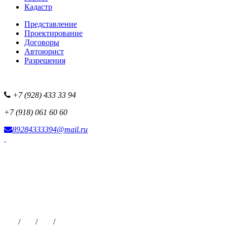
Кадастр
Представление
Проектирование
Договоры
Автоюрист
Разрешения
+7 (928) 433 33 94
+7 (918) 061 60 60
89284333394@mail.ru
Фотоисточник сайта
Наша рекламная сеть
Все наши проекты
Партнерская программа
Размещение рекламы
Публикации на сайте
Чат
/
ВК
/
ОК
/
ТГ