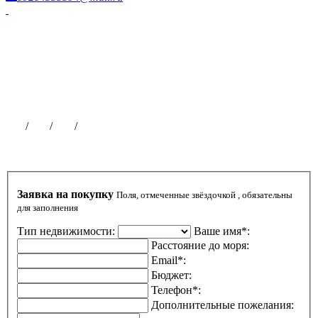
Фотоисточник сайта
Наша рекламная сеть
Все наши проекты
Партнерская программа
Размещение рекламы
Публикации на сайте
Чат
/
ВК
/
ОК
/
ТГ
Заявка на покупку
Поля, отмеченные звёздочкой , обязательны
для заполнения
Тип недвижимости:
Ваше имя*:
Расстояние до моря:
Email*:
Бюджет:
Телефон*:
Дополнительные пожелания: