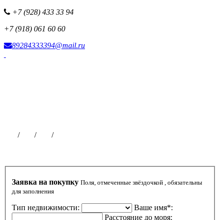
+7 (928) 433 33 94
+7 (918) 061 60 60
89284333394@mail.ru
Фотоисточник сайта
Наша рекламная сеть
Все наши проекты
Партнерская программа
Размещение рекламы
Публикации на сайте
Чат
/
ВК
/
ОК
/
ТГ
Заявка на покупку
Поля, отмеченные звёздочкой , обязательны
для заполнения
Тип недвижимости:
Ваше имя*:
Расстояние до моря: